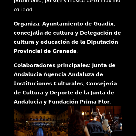
patrimonio, paisaje y música de la máxima
calidad.
𝗢𝗿𝗴𝗮𝗻𝗶𝘇𝗮: 𝗔𝘆𝘂𝗻𝘁𝗮𝗺𝗶𝗲𝗻𝘁𝗼 𝗱𝗲 𝗚𝘂𝗮𝗱𝗶𝘅,
𝗰𝗼𝗻𝗰𝗲𝗷𝗮𝗹𝗶́𝗮 𝗱𝗲 𝗰𝘂𝗹𝘁𝘂𝗿𝗮 𝘆 𝗗𝗲𝗹𝗲𝗴𝗮𝗰𝗶𝗼́𝗻 𝗱𝗲
𝗰𝘂𝗹𝘁𝘂𝗿𝗮 𝘆 𝗲𝗱𝘂𝗰𝗮𝗰𝗶𝗼́𝗻 𝗱𝗲 𝗹𝗮 𝗗𝗶𝗽𝘂𝘁𝗮𝗰𝗶𝗼́𝗻
𝗣𝗿𝗼𝘃𝗶𝗻𝗰𝗶𝗮𝗹 𝗱𝗲 𝗚𝗿𝗮𝗻𝗮𝗱𝗮.
𝗖𝗼𝗹𝗮𝗯𝗼𝗿𝗮𝗱𝗼𝗿𝗲𝘀 𝗽𝗿𝗶𝗻𝗰𝗶𝗽𝗮𝗹𝗲𝘀: 𝗝𝘂𝗻𝘁𝗮 𝗱𝗲
𝗔𝗻𝗱𝗮𝗹𝘂𝗰𝗶́𝗮 𝗔𝗴𝗲𝗻𝗰𝗶𝗮 𝗔𝗻𝗱𝗮𝗹𝘂𝘇𝗮 𝗱𝗲
𝗜𝗻𝘀𝘁𝗶𝘁𝘂𝗰𝗶𝗼𝗻𝗲𝘀 𝗖𝘂𝗹𝘁𝘂𝗿𝗮𝗹𝗲𝘀, 𝗖𝗼𝗻𝘀𝗲𝗷𝗲𝗿𝗶́𝗮
𝗱𝗲 𝗖𝘂𝗹𝘁𝘂𝗿𝗮 𝘆 𝗗𝗲𝗽𝗼𝗿𝘁𝗲 𝗱𝗲 𝗹𝗮 𝗝𝘂𝗻𝘁𝗮 𝗱𝗲
𝗔𝗻𝗱𝗮𝗹𝘂𝗰𝗶́𝗮 𝘆 𝗙𝘂𝗻𝗱𝗮𝗰𝗶𝗼́𝗻 𝗣𝗿𝗶𝗺𝗮 𝗙𝗹𝗼𝗿.