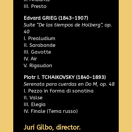
III. Presto
Edvard GRIEG (1843-1907)
Suite “De los tiempos de Holberg”, op.
40
I. Prealudium
II. Sarabande
III. Gavotte
IV. Air
V. Rigaudon
Piotr I. TCHAIKOVSKY (1840-1893)
Serenata para cuerdas en Do M, op. 48
I. Pezzo in forma di sonatina
II. Valse
III. Elegia
IV. Finale (Tema russo)
Juri Gilbo, director.